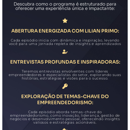
Descubra como o programa é estruturado para
oferecer uma experiência única e impactante:
ABERTURA ENERGIZADA COM LILIAN PRIMO:
Cada episódio inicia com dinâmica e inspiração, levando
você para uma jornada repleta de insights e aprendizados
ENTREVISTAS PROFUNDAS E INSPIRADORAS:
Teremos entrevistas envolventes com líderes
empreendedores e especialistas do setor, explorando suas
histórias, estratégias e visões para o sucesso.
EXPLORAÇÃO DE TEMAS-CHAVE DO
EMPREENDEDORISMO:
Cada episódio aborda temas-chave do
empreendedorismo, como inovação, liderança, gestão de
negócios e desenvolvimento pessoal, oferecendo insights
valiosos e estratégias acionáveis.