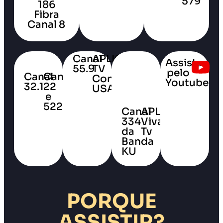
579
186
Fibra
Canal
Canal 8
9
Canal
APLICATIVO
Assista
55.9
TV
pelo
Canal
Canal
Connect
Youtube
32.1
22
USA
e
522
Canal
APLICATIVO
334
Vivax
da
Tv
Banda
KU
PORQUE
ASSISTIR?