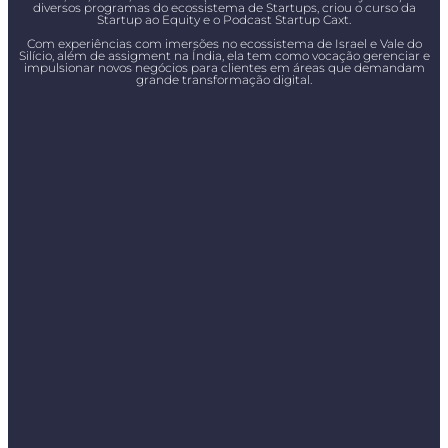
diversos programas do ecossistema de Startups, criou o curso da
Startup ao Equity e o Podcast Startup Caxt.
Com experiências com imersões no ecossistema de Israel e Vale do
Silício, além de assigment na Índia, ela tem como vocação gerenciar e
impulsionar novos negócios para clientes em áreas que demandam
grande transformação digital.