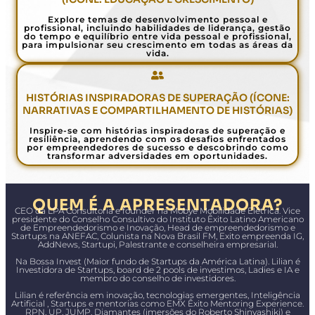
Explore temas de desenvolvimento pessoal e
profissional, incluindo habilidades de liderança, gestão
do tempo e equilíbrio entre vida pessoal e profissional,
para impulsionar seu crescimento em todas as áreas da
vida.
HISTÓRIAS INSPIRADORAS DE SUPERAÇÃO (ÍCONE:
NARRATIVAS E COMPARTILHAMENTO DE HISTÓRIAS)
Inspire-se com histórias inspiradoras de superação e
resiliência, aprendendo com os desafios enfrentados
por empreendedores de sucesso e descobrindo como
transformar adversidades em oportunidades.
QUEM É A APRESENTADORA?
CEO da LPA Consultoria e founder na Mobye Mobilidade Elétrica. Vice
presidente do Conselho Consultivo do Instituto Êxito Latino Americano
de Empreendedorismo e Inovação, Head de empreendedorismo e
Startups na ANEFAC, Colunista na Nova Brasil FM, Exito empreenda IG,
AddNews, Startupi, Palestrante e conselheira empresarial.
Na Bossa Invest (Maior fundo de Startups da América Latina). Lilian é
Investidora de Startups, board de 2 pools de investimos, Ladies e IA e
membro do conselho de investidores.
Lilian é referência em inovação, tecnologias emergentes, Inteligência
Artificial , Startups e mentorias como EMX Êxito Mentoring Experience.
RPN, UP, JUMP, Diamantes (imersões do Roberto Shinyashiki) e