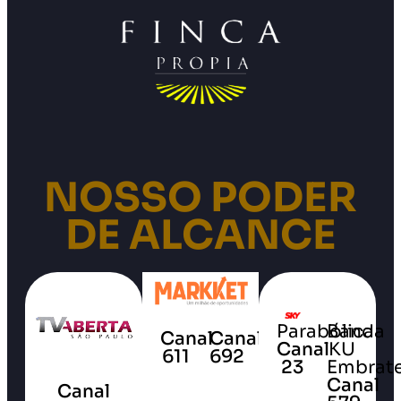
NOSSO PODER
DE ALCANCE
Parabólica
Banda
Canal
Canal
Canal
KU
611
692
23
Embrate
Canal
Canal