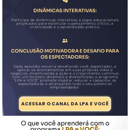
DINÂMICAS INTERATIVAS:
Participe de dinâmicas interativas e jogos educacionais
projetados para estimular o pensamento crítico, a
criatividade e o aprendizado prático.
CONCLUSÃO MOTIVADORA E DESAFIO PARA
OS ESPECTADORES:
Cada episódio encerra desafiando você, espectador, a
aplicar os ensinamentos em suas próprias vidas e
negócios, incentivando a ação e o crescimento contínuo.
Com um formato dinâmico e diversificado, o programa
"LPA e VOCÊ" promete inspirar, educar e capacitar os
espectadores a alcançarem todo o seu potencial
empreendedor.
ACESSAR O CANAL DA LPA E VOCÊ
O que você aprenderá com o
programa
LPA e VOCÊ
: