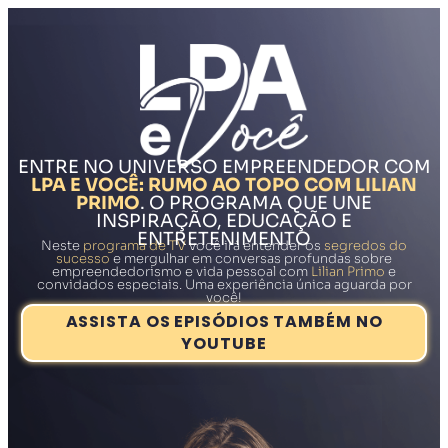
ENTRE NO UNIVERSO EMPREENDEDOR COM
LPA E VOCÊ: RUMO AO TOPO COM LILIAN
PRIMO
. O PROGRAMA QUE UNE
INSPIRAÇÃO, EDUCAÇÃO E
ENTRETENIMENTO
Neste
programa de TV
você irá entender os
segredos do
sucesso
e mergulhar em conversas profundas sobre
empreendedorismo e vida pessoal com
Lilian Primo
e
convidados especiais. Uma experiência única aguarda por
você!
ASSISTA OS EPISÓDIOS TAMBÉM NO
YOUTUBE