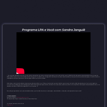
Programa LPA e Você com Sandra Janguiê
✨ No próximo episódio do LPA e Você, vamos mergulhar em uma conversa inspiradora com uma mulher que é referência em educação e empreendedorismo! Amanhã,
16/10, às 18h, terei a honra de receber Sandra Janguiê. Fundadora do Colégio BJ e da Escola Conecta, Sandra dedicou boa parte de sua vida à educação, transformando a
realidade de milhares de jovens, da Educação Infantil ao Ensino Médio.
Além disso, ela é sócia fundadora das marcas de joias Adhornus e Tzhara, mostrando que seu talento para inovar vai muito além da sala de aula. Com uma trajetória
incrível como pedagoga, psicopedagoga e mestre em administração escolar, Sandra traz uma visão poderosa sobre como equilibrar educação e empreendedorismo, e os
desafios de liderar diferentes segmentos com sucesso. 💡
Se você quer aprender com uma verdadeira líder, que transforma não só a educação, mas também o mercado, este episódio é para você!
🔗 Onde Assistir:
Site da TV aberta:
https://tvaberta.tv.br/
TV Aberta São Paulo: Canal 8 da Vivo e Canal 9 da Claro
YouTube: Canal do LPA e Você
/
@lpaevoce